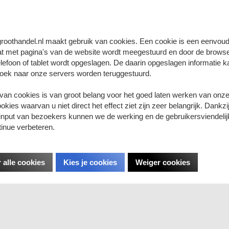
Bekijk
Bekijk
groothandel.nl maakt gebruik van cookies. Een cookie is een eenvoudi
at met pagina's van de website wordt meegestuurd en door de brows
lefoon of tablet wordt opgeslagen. De daarin opgeslagen informatie ka
oek naar onze servers worden teruggestuurd.
 van cookies is van groot belang voor het goed laten werken van onze
kies waarvan u niet direct het effect ziet zijn zeer belangrijk. Dankzi
input van bezoekers kunnen we de werking en de gebruikersviendelij
ap setje voor nestels 7 mm (maat #20)
Stempelset t.b.v. handpers voor aanbren
tinue verbeteren.
nestels 7 mm (maat #20)
Bekijk
Bekijk
 alle cookies
Kies je cookies
Weiger cookies