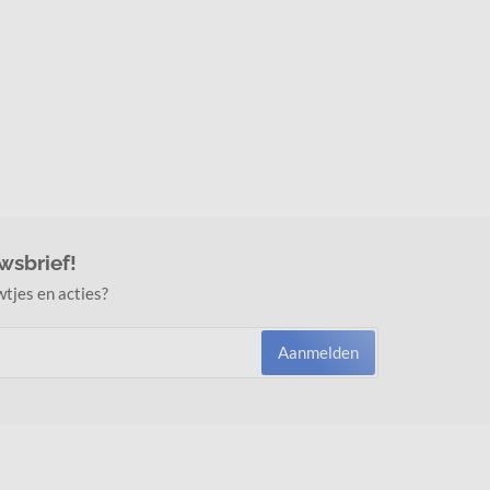
uwsbrief!
wtjes en acties?
Aanmelden