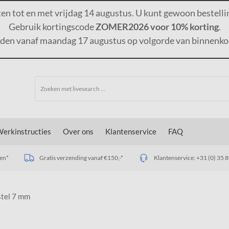
ten tot en met vrijdag 14 augustus. U kunt gewoon bestelli
Gebruik kortingscode
ZOMER2026 voor 10% korting
.
rden vanaf maandag 17 augustus op volgorde van binnenko
erkinstructies
Over ons
Klantenservice
FAQ
den*
Gratis verzending vanaf €150,-*
Klantenservice:
+31 (0) 35
tel 7 mm