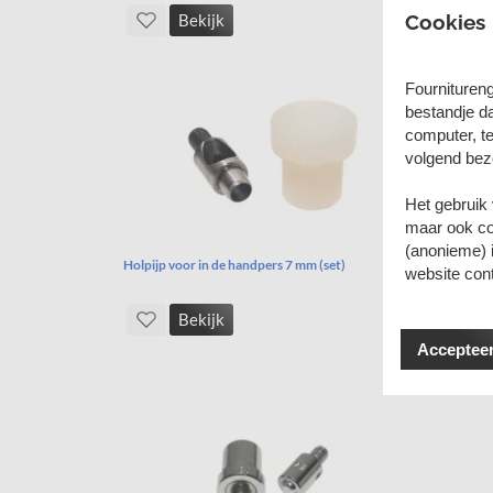
Bekijk
Cookies
Fournituren
bestandje d
computer, te
volgend bez
Het gebruik
maar ook coo
(anonieme) 
Holpijp voor in de handpers 7 mm (set)
Gereedsch
website con
Bekijk
Accepteer