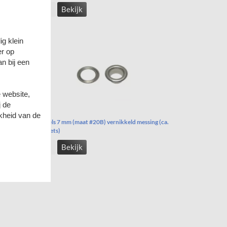
Bekijk
g klein
er op
n bij een
 website,
j de
kheid van de
gen van
Nestels 7 mm (maat #20B) vernikkeld messing (ca.
100 sets)
Bekijk