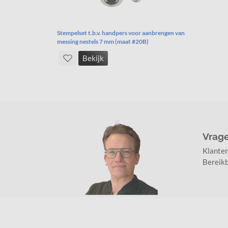
Stempelset t.b.v. handpers voor aanbrengen van
messing nestels 7 mm (maat #20B)
Bekijk
Vrag
Klante
Bereikb