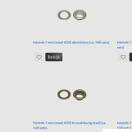
Nestels 7 mm (maat #20) aluminium (ca. 500 sets)
Nestels 7
sets)
Bekijk
Nestels 7 mm (maat #20) bronskleurig staal (ca.
Nestels 7
100 sets)
100 sets)