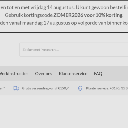
ten tot en met vrijdag 14 augustus. U kunt gewoon bestelli
Gebruik kortingscode
ZOMER2026 voor 10% korting
.
rden vanaf maandag 17 augustus op volgorde van binnenko
erkinstructies
Over ons
Klantenservice
FAQ
den*
Gratis verzending vanaf €150,-*
Klantenservice:
+31 (0) 35