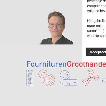
bestandje d
computer, te
volgend bez
Vrag
Het gebruik
Klante
maar ook coo
Bereikb
(anonieme) 
website con
Accepteer