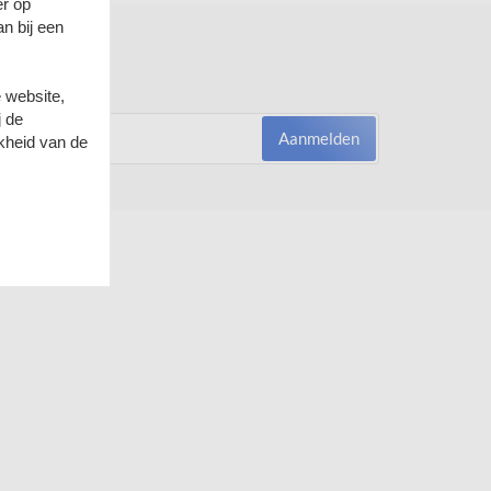
er op
n bij een
uwsbrief!
wtjes en acties?
 website,
j de
Aanmelden
kheid van de