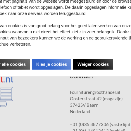
at met pagina's van de website wordt meegestuurd en door de brows
lefoon of tablet wordt opgeslagen. De daarin opgeslagen informatie ka
Schrijf u in voor de nie
oek naar onze servers worden teruggestuurd.
en of wensen?
Als eerste op de hoogte van nieu
 van cookies is van groot belang voor het goed laten werken van onze
nservice:
+31 (0) 35 8877336
kies waarvan u niet direct het effect ziet zijn zeer belangrijk. Dankzi
aar ma. t/m vr. van 8:30 - 18:00
input van bezoekers kunnen we de werking en de gebruikersviendelij
tinue verbeteren.
 alle cookies
Kies je cookies
Weiger cookies
CONTACT
Fourniturengroothandel.nl
Oosterstraat 42 (magazijn)
3742SV Baarn
Nederland
+31 (0)35 8877336 (vaste lijn)
+31 (0)6 14912413 (mobiel)