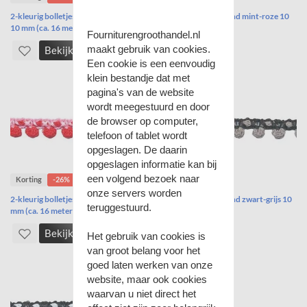
2-kleurig bolletjesband aqua-fuchsia
2-kleurig bolletjesband mint-roze 10
10 mm (ca. 16 meter)
mm (ca. 16 meter)
Fourniturengroothandel.nl
maakt gebruik van cookies.
Bekijk
Bekijk
Een cookie is een eenvoudig
klein bestandje dat met
pagina's van de website
wordt meegestuurd en door
de browser op computer,
telefoon of tablet wordt
opgeslagen. De daarin
opgeslagen informatie kan bij
een volgend bezoek naar
Korting
-26%
Korting
-26%
onze servers worden
2-kleurig bolletjesband roze-rood 10
2-kleurig bolletjesband zwart-grijs 10
teruggestuurd.
mm (ca. 16 meter)
mm (ca. 16 meter)
Bekijk
Bekijk
Het gebruik van cookies is
van groot belang voor het
goed laten werken van onze
website, maar ook cookies
waarvan u niet direct het