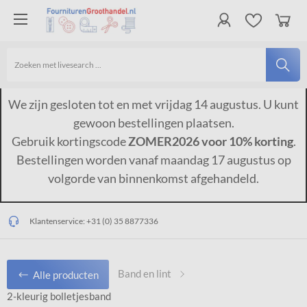
We zijn gesloten tot en met vrijdag 14 augustus. U kunt
gewoon bestellingen plaatsen.
Gebruik kortingscode
ZOMER2026 voor 10% korting
.
Bestellingen worden vanaf maandag 17 augustus op
volgorde van binnenkomst afgehandeld.
Op werkdagen vóór 15:00 uur besteld, dezelfde dag verzonden*
Gratis verzending vanaf €150,-*
Klantenservice:
+31 (0) 35 8877336
Band en lint
Alle producten
2-kleurig bolletjesband