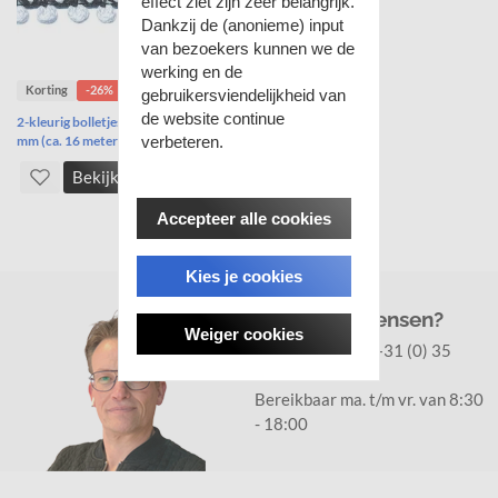
effect ziet zijn zeer belangrijk.
Dankzij de (anonieme) input
van bezoekers kunnen we de
werking en de
Korting
-26%
gebruikersviendelijkheid van
de website continue
2-kleurig bolletjesband zwart-wit 10
mm (ca. 16 meter)
verbeteren.
Bekijk
Accepteer alle cookies
Kies je cookies
Vragen of wensen?
Weiger cookies
Klantenservice:
+31 (0) 35
8877336
Bereikbaar ma. t/m vr. van 8:30
- 18:00