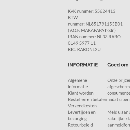
KvK nummer: 55624413
BTW-
nummer: NL851791153B01
(V.O.F. MAKAPAPA hodn)
IBAN nummer: NL33 RABO
0149 5977 11
BIC: RABONL2U
INFORMATIE
Goed om 
Algemene
Onze prijzen
informatie
afgescherm
Klant worden
consumente
Bestellen en betalen
nadat u ben
Verzendkosten
Levertijden en
Meld u aan 
bezorging
zakelijke kl
Retourbeleid
aanmeldfor