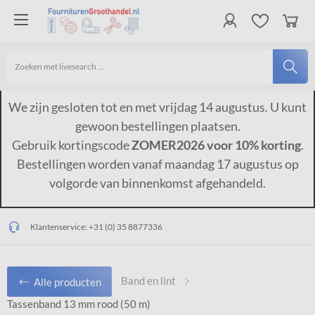
We zijn gesloten tot en met vrijdag 14 augustus. U kunt
gewoon bestellingen plaatsen.
Gebruik kortingscode
ZOMER2026 voor 10% korting
.
Bestellingen worden vanaf maandag 17 augustus op
volgorde van binnenkomst afgehandeld.
Op werkdagen vóór 15:00 uur besteld, dezelfde dag verzonden*
Gratis verzending vanaf €150,-*
Klantenservice:
+31 (0) 35 8877336
Band en lint
Alle producten
Tassenband 13 mm rood (50 m)