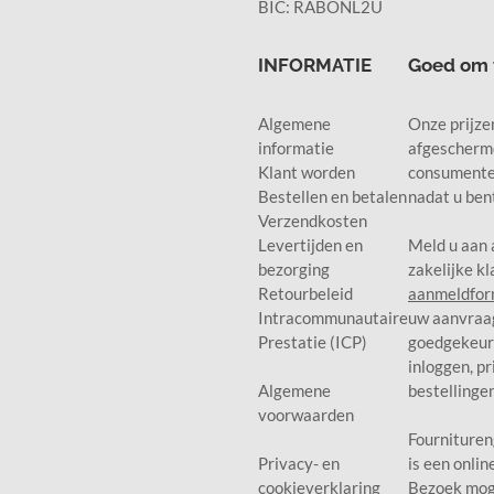
BIC: RABONL2U
INFORMATIE
Goed om 
Algemene
Onze prijzen
informatie
afgescherm
Klant worden
consumente
Bestellen en betalen
nadat u ben
Verzendkosten
Levertijden en
Meld u aan 
bezorging
zakelijke kl
Retourbeleid
aanmeldfor
Intracommunautaire
uw aanvraag
Prestatie (ICP)
goedgekeurd
inloggen, pr
Algemene
bestellinge
voorwaarden
Fournituren
Privacy- en
is een onlin
cookieverklaring
Bezoek moge