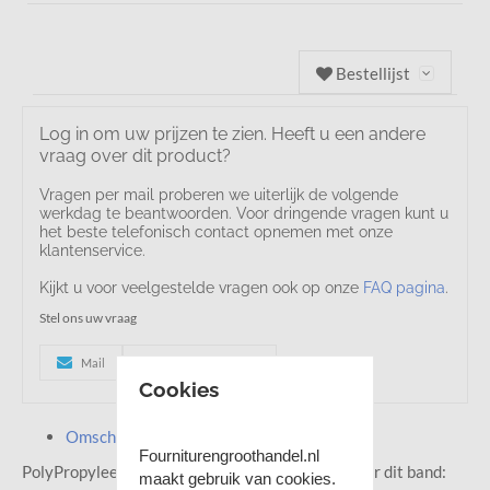
Bestellijst
Log in om uw prijzen te zien. Heeft u een andere
vraag over dit product?
Vragen per mail proberen we uiterlijk de volgende
werkdag te beantwoorden. Voor dringende vragen kunt u
het beste telefonisch contact opnemen met onze
klantenservice.
Kijkt u voor veelgestelde vragen ook op onze
FAQ pagina
.
Stel ons uw vraag
Mail
+31 (0) 35 8877336
Cookies
Omschrijving
Fourniturengroothandel.nl
PolyPropyleen webband. Andere benamingen voor dit band:
maakt gebruik van cookies.