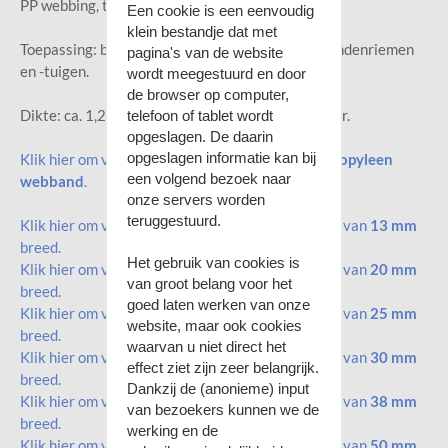
PP webbing, tassenband of parachuteband.
Een cookie is een eenvoudig
klein bestandje dat met
Toepassing: bijv. schouderband voor tassen of hondenriemen
pagina's van de website
en -tuigen.
wordt meegestuurd en door
de browser op computer,
Dikte: ca. 1,2 mm. Afname per rol van ca. 50 meter.
telefoon of tablet wordt
opgeslagen. De daarin
opgeslagen informatie kan bij
Klik hier om voor ons
gehele assortiment PolyPropyleen
een volgend bezoek naar
webband
.
onze servers worden
teruggestuurd.
Klik hier om voor het uni PolyPropyleen webband van
13 mm
breed.
Het gebruik van cookies is
Klik hier om voor het uni PolyPropyleen webband van
20 mm
van groot belang voor het
breed.
goed laten werken van onze
Klik hier om voor het uni PolyPropyleen webband van
25 mm
website, maar ook cookies
breed.
waarvan u niet direct het
Klik hier om voor het uni PolyPropyleen webband van
30 mm
effect ziet zijn zeer belangrijk.
breed.
Dankzij de (anonieme) input
Klik hier om voor het uni PolyPropyleen webband van
38 mm
van bezoekers kunnen we de
breed.
werking en de
Klik hier om voor het uni PolyPropyleen webband van
50 mm