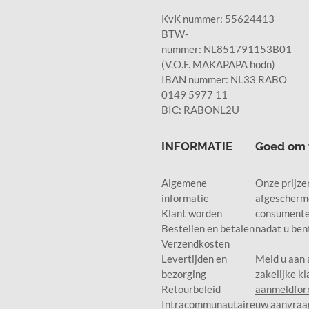
KvK nummer: 55624413
BTW-
nummer: NL851791153B01
(V.O.F. MAKAPAPA hodn)
IBAN nummer: NL33 RABO
0149 5977 11
BIC: RABONL2U
INFORMATIE
Goed om 
Algemene
Onze prijzen
informatie
afgescherm
Klant worden
consumente
Bestellen en betalen
nadat u ben
Verzendkosten
Levertijden en
Meld u aan 
bezorging
zakelijke kl
Retourbeleid
aanmeldfor
Intracommunautaire
uw aanvraag