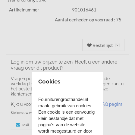
Artikelnummer
901016461
Aantal eenheden op voorraad :
75
Bestellijst
Log in om uw prijzen te zien. Heeft u een andere
vraag over dit product?
Vragen per mail proberen we uiterlijk de volgende
Cookies
werkdag te beantwoorden. Voor dringende vragen kunt u
het beste telefonisch contact opnemen met onze
klantenservice.
Fourniturengroothandel.nl
Kijkt u voor veelgestelde vragen ook op onze
FAQ pagina
.
maakt gebruik van cookies.
Een cookie is een eenvoudig
Stel ons uw vraag
klein bestandje dat met
pagina's van de website
Mail
+31 (0) 35 8877336
wordt meegestuurd en door