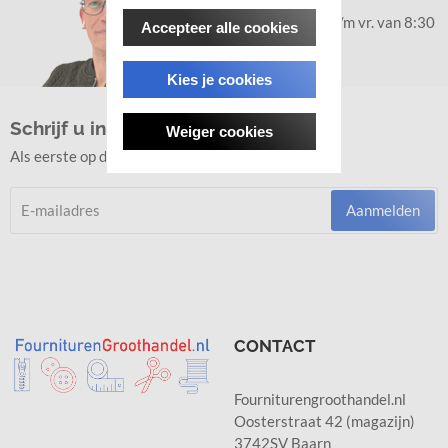
8877336
Bereikbaar ma. t/m vr. van 8:30
Accepteer alle cookies
- 18:00
Kies je cookies
Schrijf u in voor de nieuwsbrief!
Weiger cookies
Als eerste op de hoogte van nieuwtjes en acties?
Aanmelden
CONTACT
Fourniturengroothandel.nl
Oosterstraat 42 (magazijn)
3742SV Baarn