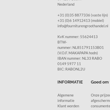
Nederland
+31 (0)35 8877336 (vaste lijn)
+31 (0)6 14912413 (mobiel)
info@fourniturengroothandel.nl
KvK nummer: 55624413
BTW-
nummer: NL851791153B01
(V.O.F. MAKAPAPA hodn)
IBAN nummer: NL33 RABO
0149 5977 11
BIC: RABONL2U
INFORMATIE
Goed om 
Algemene
Onze prijzen
informatie
afgescherm
Klant worden
consumente