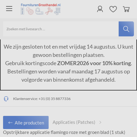
We zijn gesloten tot en met vrijdag 14 augustus. U kunt
gewoon bestellingen plaatsen.
Gebruik kortingscode
ZOMER2026 voor 10% korting
.
Bestellingen worden vanaf maandag 17 augustus op
volgorde van binnenkomst afgehandeld.
Op werkdagen vóór 15:00 uur besteld, dezelfde dag verzonden*
Gratis verzending vanaf €150,-*
Klantenservice:
+31 (0) 35 8877336
Applicaties (Patches)
Alle producten
Opstrijkbare applicatie flamingo roze met groen blad (1 stuk)