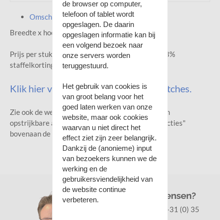
de browser op computer,
telefoon of tablet wordt
Omschrijving
opgeslagen. De daarin
Breedte x hoogte: ca. 5 x 9 cm.
opgeslagen informatie kan bij
een volgend bezoek naar
Prijs per stuk. Bij afname vanaf 5 stuks krijgt u 33%
onze servers worden
staffelkorting.
teruggestuurd.
Het gebruik van cookies is
Klik hier voor het hele assortiment patches.
van groot belang voor het
goed laten werken van onze
Zie ook de werkinstructie voor het verwerken van
website, maar ook cookies
opstrijkbare applicaties in het menu "Werkinstructies"
waarvan u niet direct het
bovenaan de website.
effect ziet zijn zeer belangrijk.
Dankzij de (anonieme) input
van bezoekers kunnen we de
werking en de
gebruikersviendelijkheid van
de website continue
Vragen of wensen?
verbeteren.
Klantenservice:
+31 (0) 35